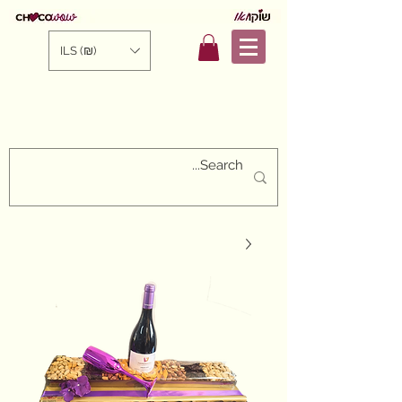
ILS (₪)