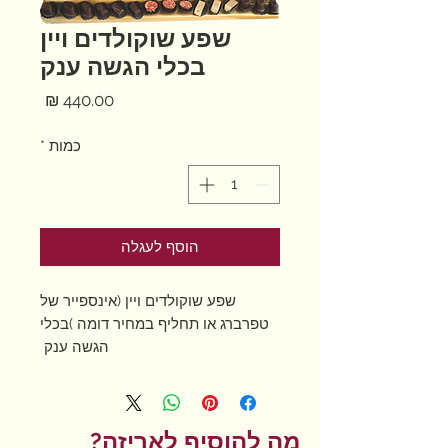
שפע שוקולדים ויין
בכלי הגשה ענק
מחיר
כמות
*
הוסף לעגלה
שפע שוקולדים ויין (אינספייר של
טפרברג או תחליף במחיר דומה )בכלי
הגשה ענק
בעיטור כוס צבעונית
ו- 15 פרליני שוקולד בלגי משובח !
מה להוסיף לאריזה?