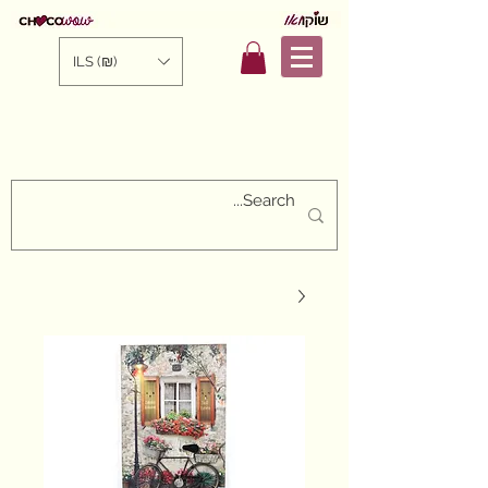
ILS (₪)