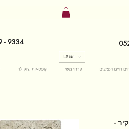
9 - 9334
052
ILS (₪)
ים חיים ועציצים
פרחי משי
קופסאות שוקולד
י
יר -