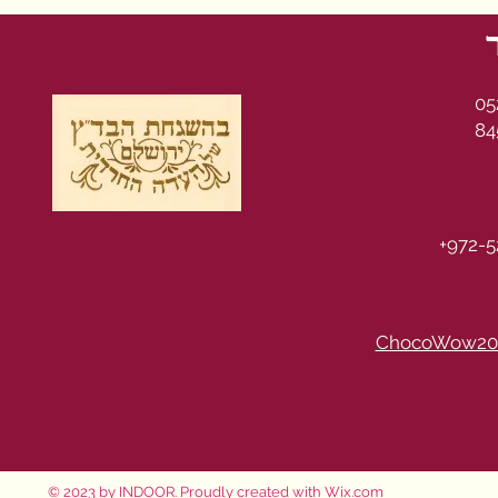
05
84
+972-5
ChocoWow20
© 2023 by INDOOR. Proudly created with
Wix.com