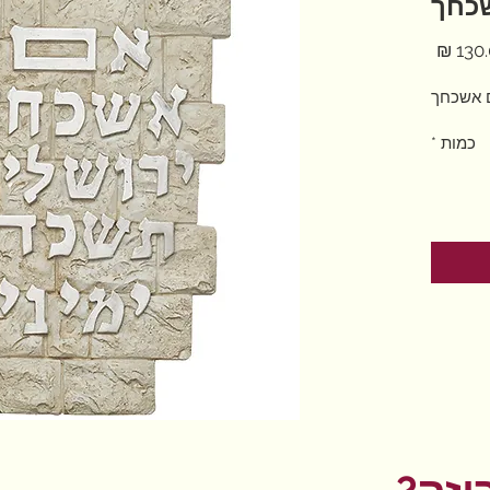
כחך
מחיר
ם אשכחך
כמות
*