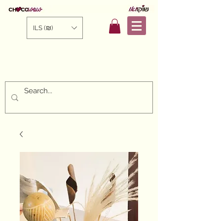
ILS (₪)