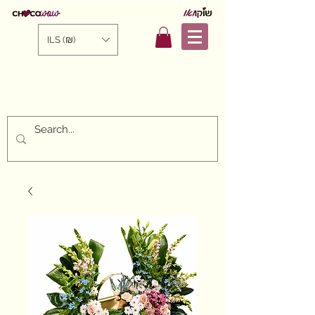
ILS (₪)