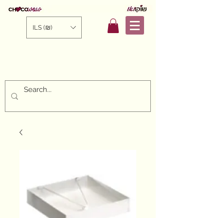
ILS (₪)