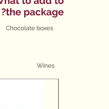
hat to add to
the package?
Chocolate boxes
Wines