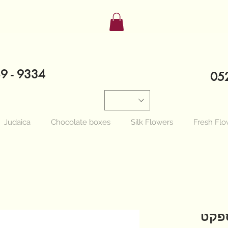
89 - 9334
052
Judaica
Chocolate boxes
Silk Flowers
Fresh Flo
ספקט