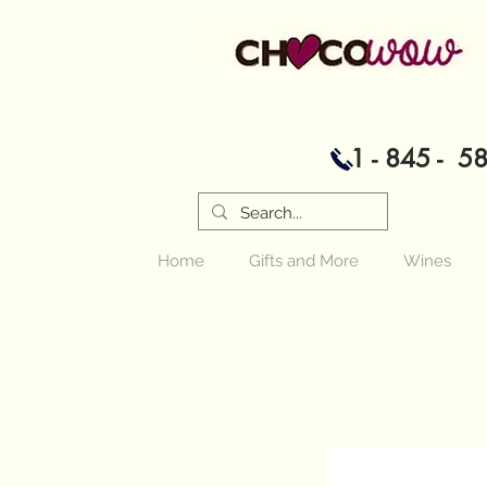
1 - 845 - 5
Home
Gifts and More
Wines