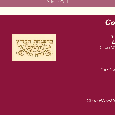
Add to Cart
Co
05
8
ChocoW
+ 972-5
ChocoWow20