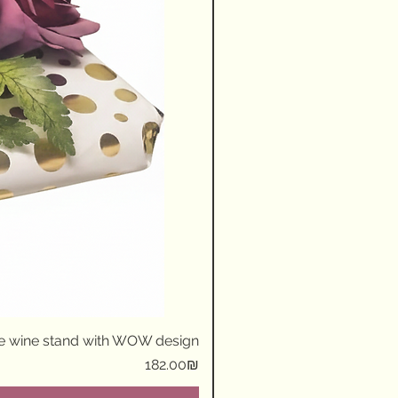
ue wine stand with WOW design
Price
‏182.00 ‏₪