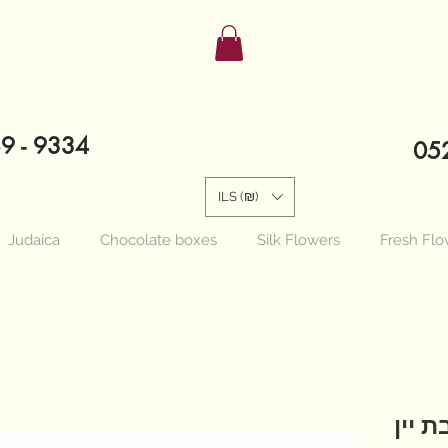
89 - 9334
052
ILS (₪)
Judaica
Chocolate boxes
Silk Flowers
Fresh Flo
 יין