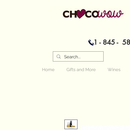
1 - 845 - 5
Home
Gifts and More
Wines