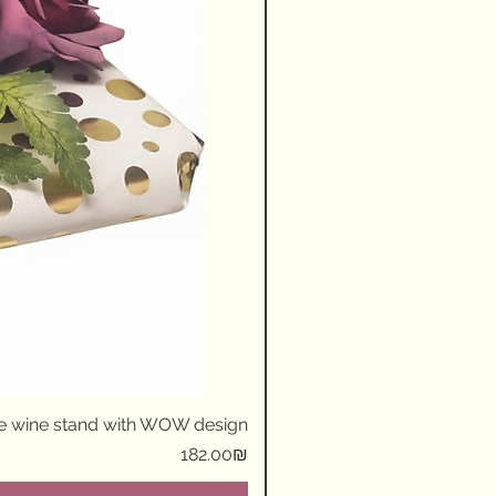
ue wine stand with WOW design
Price
‏182.00 ‏₪