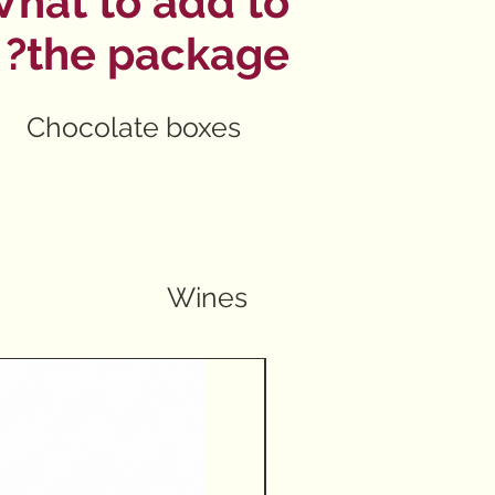
hat to add to
the package?
Chocolate boxes
Wines