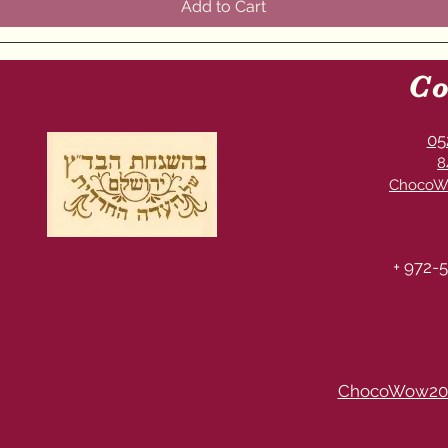
Add to Cart
Co
05
8
ChocoW
+ 972-5
ChocoWow20