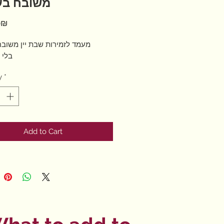
משובח בע
Price
‏330.00 ‏₪
מעמד לזמירות שבת יין משובח
בלי 
y
*
Add to Cart