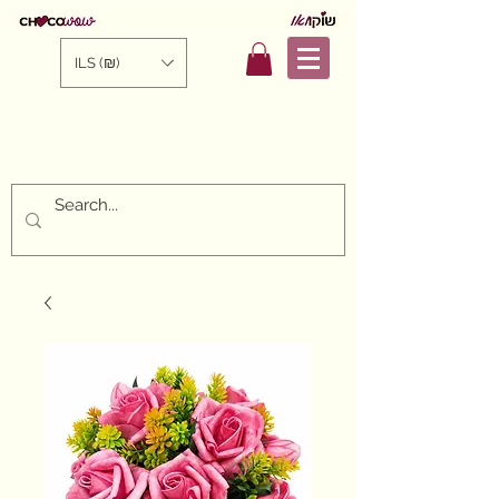
ILS (₪)