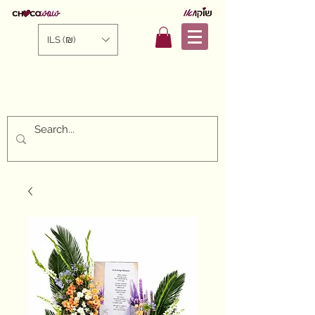
ILS (₪)