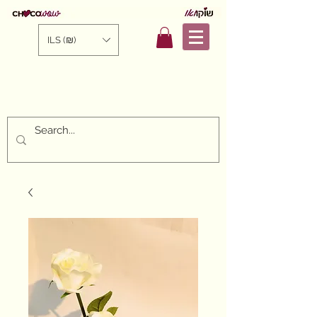
ILS (₪)