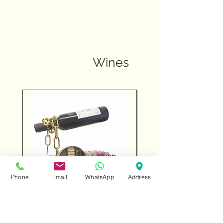
Wines
Phone
Email
WhatsApp
Address
Wine in a unique wine
Chocolates and fin