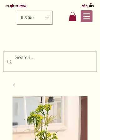
ILS (₪)