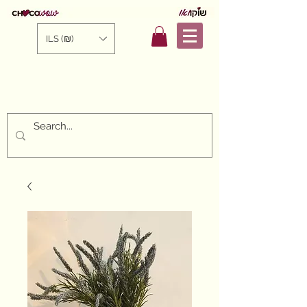
ILS (₪)