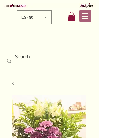
ILS (₪)