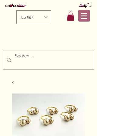
ILS (₪)