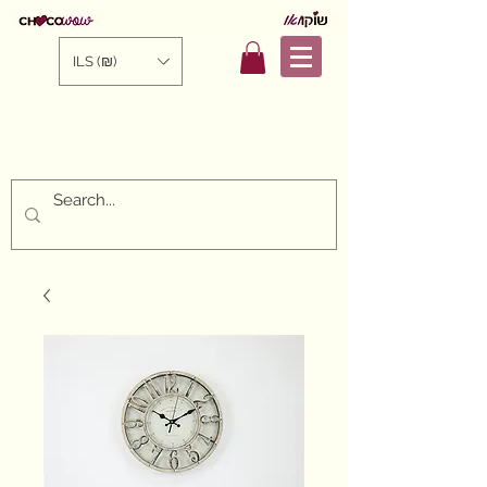
ILS (₪)